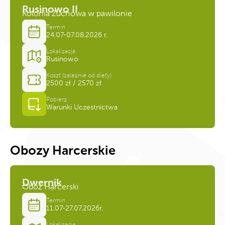
Rusinowo II
Kolonia Zuchowa w pawilonie
Termin
24.07-07.08.2026 r.
Lokalizacja
Rusinowo
Koszt (zależnie od diety)
2500 zł / 2570 zł
Pobierz
Warunki Uczestnictwa
Obozy Harcerskie
Dwernik
Obóz Harcerski
Termin
11.07-27.07.2026r.