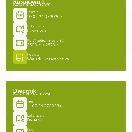
Rusinowo I
Kolonia Zuchowa
Termin
10.07-24.07.2026 r.
Lokalizacja
Rusinowo
Koszt (zależnie od diety)
2500 zł / 2570 zł
Pobierz
Warunki Uczestnictwa
Dwernik
Kolonia Zuchowa
Termin
11.07-24.07.2026 r.
Lokalizacja
Dwernik
Koszt