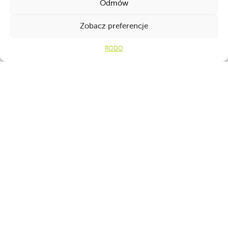
Odmów
Zobacz preferencje
Ot
RODO