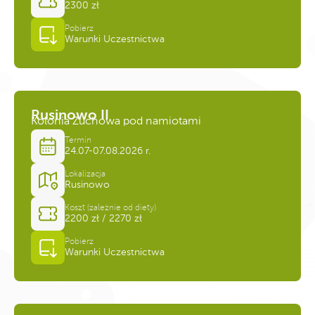
2300 zł
Pobierz
Warunki Uczestnictwa
Rusinowo II
Kolonia Zuchowa pod namiotami
Termin
24.07-07.08.2026 r.
Lokalizacja
Rusinowo
Koszt (zależnie od diety)
2200 zł / 2270 zł
Pobierz
Warunki Uczestnictwa