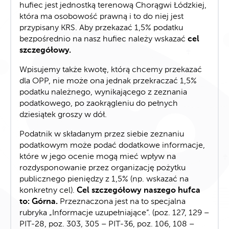
hufiec jest jednostką terenową Chorągwi Łódzkiej,
która ma osobowość prawną i to do niej jest
przypisany KRS. Aby przekazać 1,5% podatku
bezpośrednio na nasz hufiec należy wskazać
cel
szczegółowy.
Wpisujemy także kwotę, którą chcemy przekazać
dla OPP, nie może ona jednak przekraczać 1,5%
podatku należnego, wynikającego z zeznania
podatkowego, po zaokrągleniu do pełnych
dziesiątek groszy w dół.
Podatnik w składanym przez siebie zeznaniu
podatkowym może podać dodatkowe informacje,
które w jego ocenie mogą mieć wpływ na
rozdysponowanie przez organizację pożytku
publicznego pieniędzy z 1,5% (np. wskazać na
konkretny cel).
Cel szczegółowy naszego hufca
to: Górna.
Przeznaczona jest na to specjalna
rubryka „Informacje uzupełniające”. (poz. 127, 129 –
PIT-28, poz. 303, 305 – PIT-36, poz. 106, 108 –