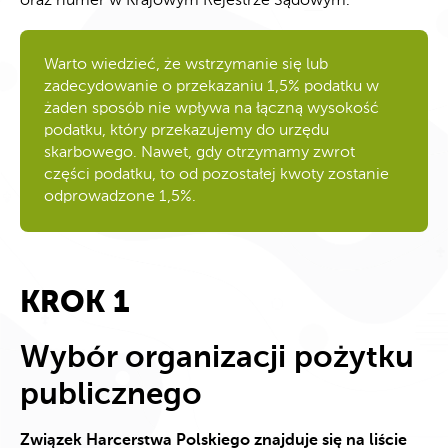
oraz numer w Krajowym Rejestrze Sądowym.
Warto wiedzieć, że wstrzymanie się lub
zadecydowanie o przekazaniu 1,5% podatku w
żaden sposób nie wpływa na łączną wysokość
podatku, który przekazujemy do urzędu
skarbowego. Nawet, gdy otrzymamy zwrot
części podatku, to od pozostałej kwoty zostanie
odprowadzone 1,5%.
KROK 1
Wybór organizacji pożytku
publicznego
Związek Harcerstwa Polskiego znajduje się na liście