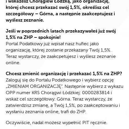
i wskażesz Chorągiew Łódzką, jako organizację,
której chcesz przekazać swój 1,5%, określisz cel
szczegółowy – Górna, a następnie zaakceptujesz i
wyślesz zeznanie.
Jeśli w poprzednich latach przekazywałeś już swój
1,5% na ZHP – spokojnie!
Portal Podatkowy już wpisał nasz hufiec jako
organizację, której zostanie przekazany Twój 1,5%.
Teraz wystarczy, że zaakcpetujesz i wyślesz zeznanie
online.
Chcesz zmienić organizację i przekazać 1,5% na ZHP?
Zaloguj się do Portalu Podatkowego i wybierz opcję
„ZMIENIAM ORGANIZACJĘ”. Następnie wybierz z wykazu
OPP numer KRS Chorągwi Łódzkiej: 0000283814 i
wskaż cel szczegółowy: Górna. Teraz wystarczy, że
zatwierdzisz zmianę, a Twój 1,5%, po zaakceptowaniu i
wysłaniu zeznania online, trafi do ZHP.
Oczywiście, nadal możesz wypełnić PIT ręcznie.