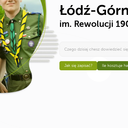
Łódź-Gór
im. Rewolucji 19
Jak się zapisać?
Ile kosztuje h