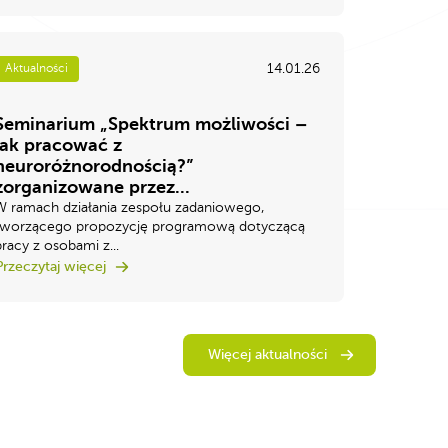
14.01.26
Aktualności
Seminarium „Spektrum możliwości –
jak pracować z
neuroróżnorodnością?”
zorganizowane przez...
W ramach działania zespołu zadaniowego,
tworzącego propozycję programową dotyczącą
pracy z osobami z...
Przeczytaj więcej
Więcej aktualności