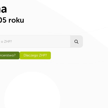
na
05 roku
Search
for:
arcerstwo?
Dlaczego ZHP?