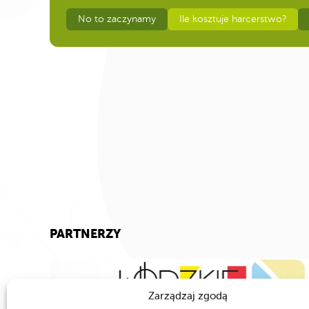
No to zaczynamy
Ile kosztuje harcerstwo?
PARTNERZY
Zarządzaj zgodą