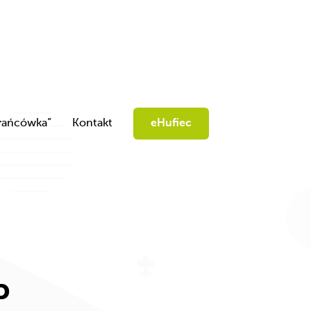
rańcówka”
Kontakt
eHufiec
P