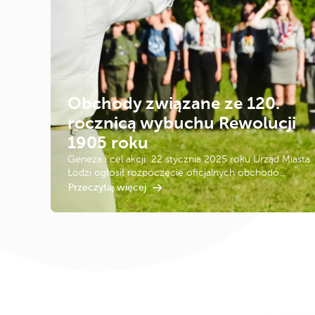
Obchody związane ze 120.
rocznicą wybuchu Rewolucji
1905 roku
Geneza i cel akcji 22 stycznia 2025 roku Urząd Miasta
Łodzi ogłosił rozpoczęcie oficjalnych obchodó...
Przeczytaj więcej