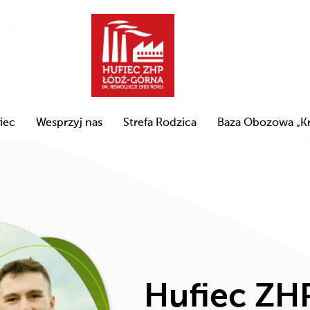
iec
Wesprzyj nas
Strefa Rodzica
Baza Obozowa „K
Hufiec ZH