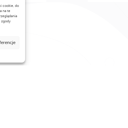
ki cookie, do
a na te
rzeglądania
e zgody
ferencje